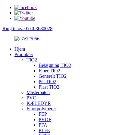
Ring til os: 0570-3680028
Hjem
Produkter
TIO2
Belægning TIO2
Fiber TIO2
Generelt TIO2
PC TIO2
Plast TIO2
Masterbatch
PVC
KÆLEDYR
Fluorpolymerer
FEP
PVDF
PFA
PTFE