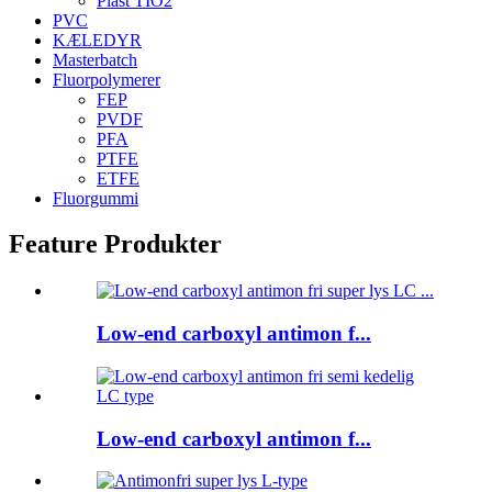
Plast TIO2
PVC
KÆLEDYR
Masterbatch
Fluorpolymerer
FEP
PVDF
PFA
PTFE
ETFE
Fluorgummi
Feature Produkter
Low-end carboxyl antimon f...
Low-end carboxyl antimon f...