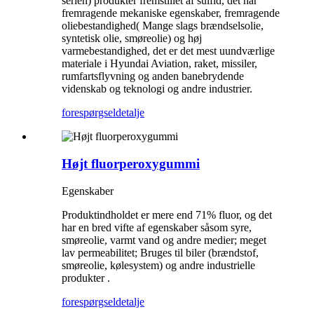
serien) produkter fremstillet af sulfid, det har
fremragende mekaniske egenskaber, fremragende
oliebestandighed( Mange slags brændselsolie,
syntetisk olie, smøreolie) og høj
varmebestandighed, det er det mest uundværlige
materiale i Hyundai Aviation, raket, missiler,
rumfartsflyvning og anden banebrydende
videnskab og teknologi og andre industrier.
forespørgsel
detalje
Højt fluorperoxygummi
Egenskaber
Produktindholdet er mere end 71% fluor, og det
har en bred vifte af egenskaber såsom syre,
smøreolie, varmt vand og andre medier; meget
lav permeabilitet; Bruges til biler (brændstof,
smøreolie, kølesystem) og andre industrielle
produkter .
forespørgsel
detalje