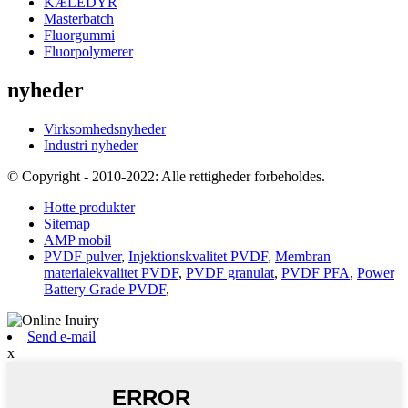
KÆLEDYR
Masterbatch
Fluorgummi
Fluorpolymerer
nyheder
Virksomhedsnyheder
Industri nyheder
© Copyright - 2010-2022: Alle rettigheder forbeholdes.
Hotte produkter
Sitemap
AMP mobil
PVDF pulver
,
Injektionskvalitet PVDF
,
Membran
materialekvalitet PVDF
,
PVDF granulat
,
PVDF PFA
,
Power
Battery Grade PVDF
,
Send e-mail
x